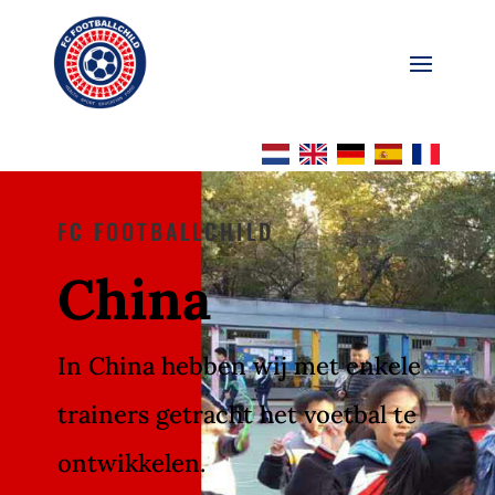
FC FOOTBALLCHILD
China
In China hebben wij met enkele
trainers getracht het voetbal te
ontwikkelen.